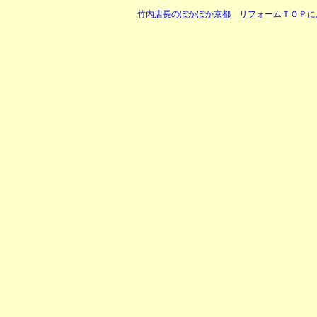
竹内店長のぽかぽか京都 リフォームＴＯＰに