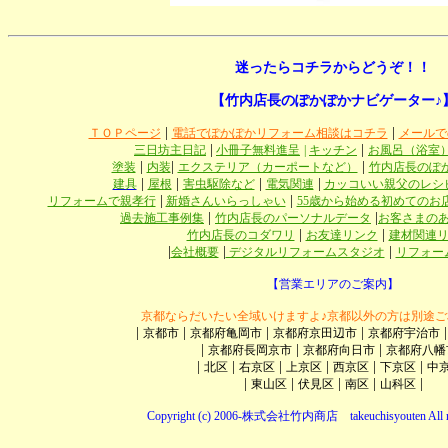
迷ったらコチラからどうぞ！！
【竹内店長のぽかぽかナビゲーター♪
|
|
ＴＯＰページ
電話でぽかぽかリフォーム相談はコチラ
メールで
|
|
三日坊主日記
小冊子無料進呈
|
キッチン
お風呂（浴室
|
|
|
塗装
内装
エクステリア（カーポートなど）
竹内店長のぽ
|
|
|
|
建具
屋根
害虫駆除など
電気関連
カッコいい親父のレシ
|
|
リフォームで親孝行
新婚さんいらっしゃい
55歳から始める初めてのお
|
|
過去施工事例集
竹内店長のパーソナルデータ
お客さまの
|
|
竹内店長のコダワリ
お友達リンク
建材関連
|
|
|
会社概要
デジタルリフォームスタジオ
リフォー
【営業エリアのご案内】
京都ならだいたい全域いけますよ♪京都以外の方は別途ご
|
|
|
|
京都市
京都府亀岡市
京都府京田辺市
京都府宇治市
|
|
|
京都府長岡京市
京都府向日市
京都府八幡
|
|
|
|
|
|
北区
右京区
上京区
西京区
下京区
中
|
|
|
|
|
東山区
伏見区
南区
山科区
Copyright (c) 2006-株式会社竹内商店 takeuchisyouten All ri