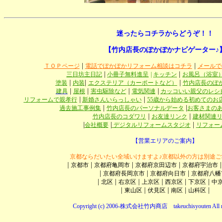
迷ったらコチラからどうぞ！！
【竹内店長のぽかぽかナビゲーター♪
|
|
ＴＯＰページ
電話でぽかぽかリフォーム相談はコチラ
メールで
|
|
三日坊主日記
小冊子無料進呈
|
キッチン
お風呂（浴室
|
|
|
塗装
内装
エクステリア（カーポートなど）
竹内店長のぽ
|
|
|
|
建具
屋根
害虫駆除など
電気関連
カッコいい親父のレシ
|
|
リフォームで親孝行
新婚さんいらっしゃい
55歳から始める初めてのお
|
|
過去施工事例集
竹内店長のパーソナルデータ
お客さまの
|
|
竹内店長のコダワリ
お友達リンク
建材関連
|
|
|
会社概要
デジタルリフォームスタジオ
リフォー
【営業エリアのご案内】
京都ならだいたい全域いけますよ♪京都以外の方は別途ご
|
|
|
|
京都市
京都府亀岡市
京都府京田辺市
京都府宇治市
|
|
|
京都府長岡京市
京都府向日市
京都府八幡
|
|
|
|
|
|
北区
右京区
上京区
西京区
下京区
中
|
|
|
|
|
東山区
伏見区
南区
山科区
Copyright (c) 2006-株式会社竹内商店 takeuchisyouten All ri