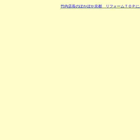
竹内店長のぽかぽか京都 リフォームＴＯＰに