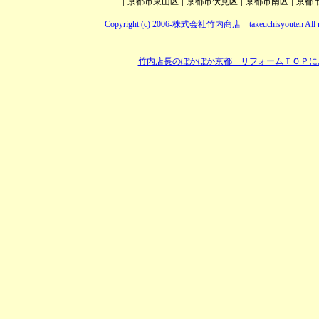
|
|
|
|
京都市東山区
京都市伏見区
京都市南区
京都
Copyright (c) 2006-株式会社竹内商店 takeuchisyouten All ri
竹内店長のぽかぽか京都 リフォームＴＯＰに