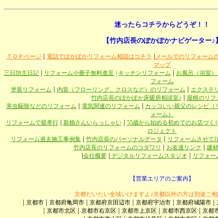
迷ったらコチラからどうぞ！！
【竹内店長のぽかぽかナビゲーター♪
|
|
ＴＯＰページ
電話でぽかぽかリフォーム相談はコチラ
メールでのリフォーム
マップ
|
|
三日坊主日記
リフォーム小冊子無料進呈
|
キッチンリフォーム
お風呂（浴室）
フォーム
|
|
塗装リフォーム
内装（フローリング、クロスなど）のリフォーム
エクステ
|
竹内店長のぽかぽか床暖房相談室♪
屋根のリフ
|
|
害虫駆除などのリフォーム
電気関連のリフォーム
カッコいい親父のレシピ（
ォーム）
|
|
リフォームで親孝行
新婚さんいらっしゃい
55歳から始める初めてのお店づく
ロジェクト
|
|
リフォーム過去施工事例集
竹内店長のパーソナルデータ
リフォームさせて
|
|
竹内店長のリフォームのコダワリ
お友達リンク
建
|
|
|
会社概要
デジタルリフォームスタジオ
リフォー
【営業エリアのご案内】
京都だいたい全域いけますよ♪京都以外の方は別途ご相
|
|
|
|
|
|
京都市
京都府亀岡市
京都府京田辺市
京都府宇治市
京都府城陽市
|
|
|
|
|
京都市北区
京都市右京区
京都市上京区
京都市西京区
京都