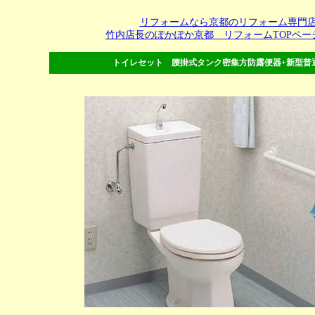
リフォームなら京都のリフォーム専門
竹内店長のぽかぽか京都 リフォームTOPペー
トイレセット 腰掛式タンク密集方防露便器+新型普