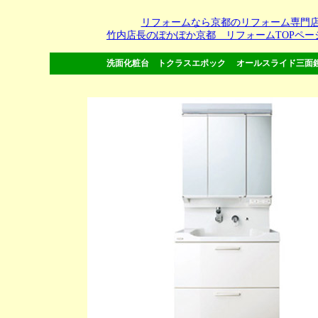
リフォームなら京都のリフォーム専門
竹内店長のぽかぽか京都 リフォームTOPペー
洗面化粧台 トクラスエポック オールスライド三面