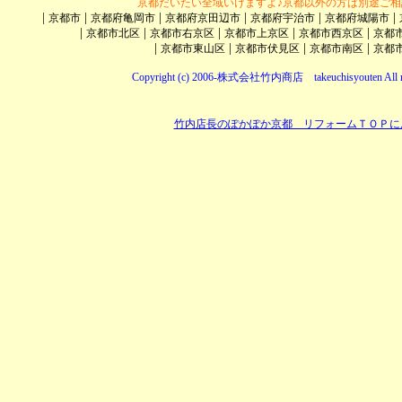
京都だいたい全域いけますよ♪京都以外の方は別途ご相
|
|
|
|
|
|
京都市
京都府亀岡市
京都府京田辺市
京都府宇治市
京都府城陽市
|
|
|
|
|
京都市北区
京都市右京区
京都市上京区
京都市西京区
京都
|
|
|
|
京都市東山区
京都市伏見区
京都市南区
京都
Copyright (c) 2006-株式会社竹内商店 takeuchisyouten All ri
竹内店長のぽかぽか京都 リフォームＴＯＰに