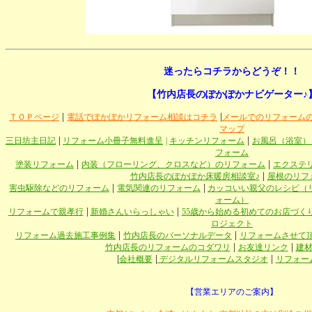
迷ったらコチラからどうぞ！！
【竹内店長のぽかぽかナビゲーター♪
|
|
ＴＯＰページ
電話でぽかぽかリフォーム相談はコチラ
メールでのリフォーム
マップ
|
|
三日坊主日記
リフォーム小冊子無料進呈
|
キッチンリフォーム
お風呂（浴室）
フォーム
|
|
塗装リフォーム
内装（フローリング、クロスなど）のリフォーム
エクステ
|
竹内店長のぽかぽか床暖房相談室♪
屋根のリフ
|
|
害虫駆除などのリフォーム
電気関連のリフォーム
カッコいい親父のレシピ（
ォーム）
|
|
リフォームで親孝行
新婚さんいらっしゃい
55歳から始める初めてのお店づく
ロジェクト
|
|
リフォーム過去施工事例集
竹内店長のパーソナルデータ
リフォームさせて
|
|
竹内店長のリフォームのコダワリ
お友達リンク
建
|
|
|
会社概要
デジタルリフォームスタジオ
リフォー
【営業エリアのご案内】