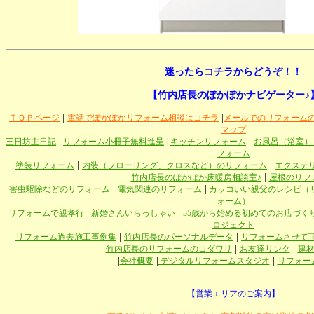
迷ったらコチラからどうぞ！！
【竹内店長のぽかぽかナビゲーター♪
|
|
ＴＯＰページ
電話でぽかぽかリフォーム相談はコチラ
メールでのリフォーム
マップ
|
|
三日坊主日記
リフォーム小冊子無料進呈
|
キッチンリフォーム
お風呂（浴室）
フォーム
|
|
塗装リフォーム
内装（フローリング、クロスなど）のリフォーム
エクステ
|
竹内店長のぽかぽか床暖房相談室♪
屋根のリフ
|
|
害虫駆除などのリフォーム
電気関連のリフォーム
カッコいい親父のレシピ（
ォーム）
|
|
リフォームで親孝行
新婚さんいらっしゃい
55歳から始める初めてのお店づく
ロジェクト
|
|
リフォーム過去施工事例集
竹内店長のパーソナルデータ
リフォームさせて
|
|
竹内店長のリフォームのコダワリ
お友達リンク
建
|
|
|
会社概要
デジタルリフォームスタジオ
リフォー
【営業エリアのご案内】