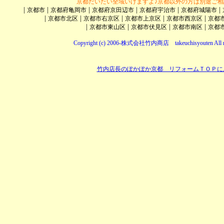
京都だいたい全域いけますよ♪京都以外の方は別途ご相
|
|
|
|
|
|
京都市
京都府亀岡市
京都府京田辺市
京都府宇治市
京都府城陽市
|
|
|
|
|
京都市北区
京都市右京区
京都市上京区
京都市西京区
京都
|
|
|
|
京都市東山区
京都市伏見区
京都市南区
京都
Copyright (c) 2006-株式会社竹内商店 takeuchisyouten All ri
竹内店長のぽかぽか京都 リフォームＴＯＰに